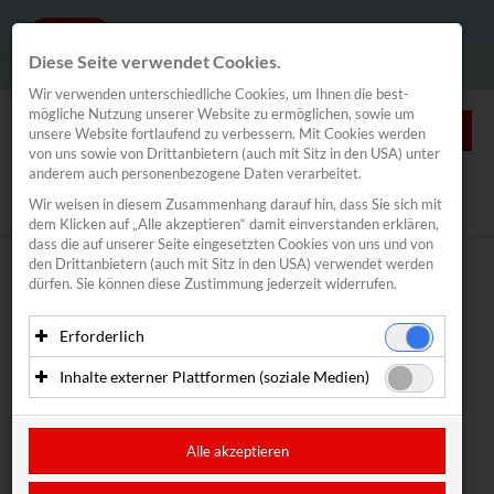
Diese Seite verwendet Cookies.
Wir verwenden unterschiedliche Cookies, um Ihnen die best­
mögliche Nutzung unserer Website zu ermöglichen, sowie um
0
unsere Website fortlaufend zu verbessern. Mit Cookies werden
von uns sowie von Drittanbietern (auch mit Sitz in den USA) unter
anderem auch personenbezogene Daten verarbeitet.
NEWS
Wir weisen in diesem Zusammenhang darauf hin, dass Sie sich mit
News
/
Segelverband
/
Kalender
dem Klicken auf „Alle akzeptieren“ damit ein­ver­standen erklären,
Segeln
dass die auf unserer Seite eingesetzten Cookies von uns und von
den Drittanbietern (auch mit Sitz in den USA) verwendet werden
Spitzensport
Meldungsübersicht
Kalender
dürfen. Sie können diese Zustimmung jederzeit widerrufen.
Segelverband
Kalender
Alle
2021
Erforderlich
Traunsee Woche
Essenzielle Cookies ermöglichen grundlegende Funktionen
Inhalte externer Plattformen (soziale Medien)
und sind für die einwandfreie Funktion der Website
01.01.2021
SEGELVERBAND
/
KALENDER
Inovent
erforderlich. Diese Cookies speichern keine
Mit Ihrer Zustimmung können eingebettete Inhalte von
KALENDER 2024
personenbezogenen Daten und werden an keine Dritten
Drittanbietern (in der Regel soziale Medien) angezeigt
Lakeventure Traunsee
übermittelt.
werden. Dadurch werden auch Cookies der Drittanbieter auf
Alle akzeptieren
Ihrem Computer gesetzt. Das inkludiert auch Anbieter mit
Kitefoil Traunsee
Datum
Bewerb
Anbieter: Eigentümer der Website (Erstanbieter)
Sitz in den USA.