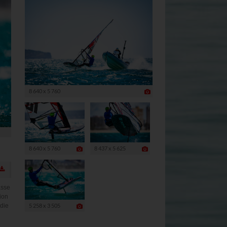
bieters
rivacy?hl=de
8 640 x 5 760
8 640 x 5 760
8 437 x 5 625
asse
ion
 die
5 258 x 3 505