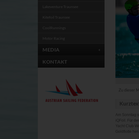
Cookie
Lakeventure Traunsee
CONSENT, YSC, VIS
Kitefoil Traunsee
CONSENT
CoolRunnings
Powrio
Anbieter: powrio.c
Powrio blendet neu
Motor Racing
Cookie
MEDIA
ahoy_*
_ga, _gid
KONTAKT
Cookies der eingebl
Zu dieser M
Kurztex
Am Sonntag st
iQFoil. Für d
Yacht Club Wo
Goldflotte he