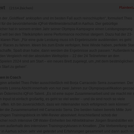
ext
Plaintext
(2114 Zeichen)
 der ‚Goldfleet‘ anklopfen und im besten Fall auch reinschlupfen“, formuliert Theo
l für die bevorstehende iQFoil-Weltmeisterschaft in Aarhus. Der gebürtige
icher hat in seinem ersten Jahr seiner Olympia-Kampagne einen Leistungssprung
 will bei den Titelkämpfen seine Performance nochmal steigern. Dazu hat der 23-
 klaren Plan: „Für eine gute Leistung muss ich Ergebnisziele ausblenden: es geht
e‘ Races zu fahren. Ideen bis zum Ende verfolgen, freie Winde haben, perfekte Star
schaffe, Spaß dran habe, dann werden die Ergebnisse auch passen.“ Außerdem h
r den Vergleich mit der absoluten Weltspitze – 22 der 24 Teilnehmer an den
pielen 2024 sind am Start – ein neues Brett zugelegt, um „mit dem bestmöglichen
 Start zu gehen“.
uen in Coach
ginn arbeitet Theo Peter ausschließlich mit Borja Carracedo Serra zusammen. Der
ereits Lorena Abicht innerhalb von nur zwei Jahren zur Olympiaqualifikation gecoa
un Österreichs iQFoil-Talent. „Es ist eine super Zusammenarbeit und sie macht mir 
n Input ist einfach großartig, es geht so viel weiter – und da sind noch so viele
offen. Ich bin zuversichtlich, dass wir miteinander noch erfolgreich sein können“,
ter die Zusammenarbeit mit Carracedo Serra. Die beiden haben bereits Mitte Juni
higen Trainingsblock im WM-Revier absolviert. Anschließend schob der
cher noch intensive Off-Water-Einheiten bei Athletiktrainer Jürgen Brandstötter ein
dem außerhalb des intensiven Trainingszykluses in Kroatien. „Die Vorbereitung war 
r in Aarhus schon sehr viel getestet und Erfahrungen gesammelt und dann auch n