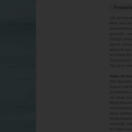
Presset
„Ich möchte an
Peter sein Zie
Niederösterre
gemacht – und
Jährige einen
darum, ‚clean
wenn ich das 
sich Peter fü
Olympischen S
Set-Up an den
Volles Vertra
Seit Jahresbe
Spanier hat b
und betreut n
viel Spaß. Sei
Möglichkeiten 
beschreibt Pe
einen zweiwöc
Niederösterrei
und surfte zu
wir haben hie