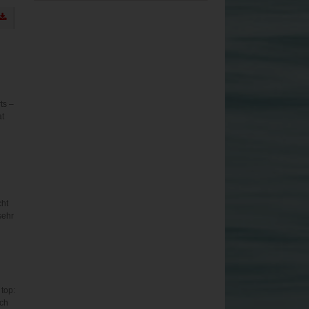
ts –
at
cht
sehr
top:
och