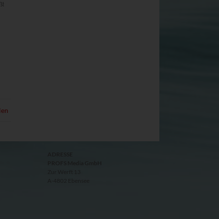
ßt
len
ADRESSE
PROFS Media GmbH
Zur Werft 13
A-4802 Ebensee