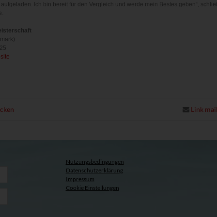
 aufgeladen. Ich bin bereit für den Vergleich und werde mein Bestes geben“, schlie
e.
eisterschaft
mark)
2025
site
ucken
Link mai
Nutzungsbedingungen
Datenschutzerklärung
Impressum
Cookie Einstellungen