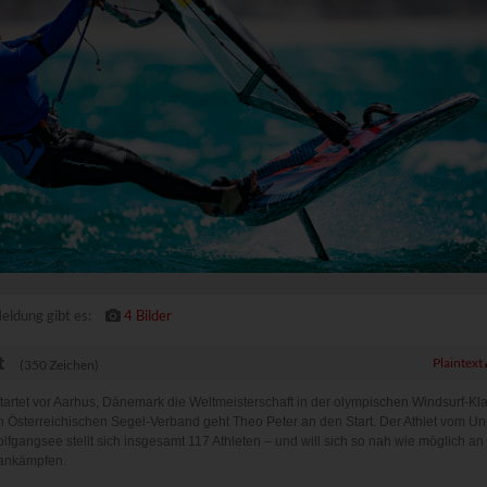
Domain
Datenschutzerklärung des An
ITOR_INFO1_LIVE, PREF
youtube.com
https://policies.google.com/p
youtube-nocookie.com
om (Drittanbieter)
e Beiträge aus unseren Kanälen auf sozialen Medien ein.
Domain
Datenschutzerklärung des Anbieters
powrio.com
https://www.powr.io/privacy
www.powrio.com
endeten sozialen Medien werden gesetzt
eldung gibt es:
4 Bilder
t
Plaintext
(350 Zeichen)
artet vor Aarhus, Dänemark die Weltmeisterschaft in der olympischen Windsurf-Kl
en Österreichischen Segel-Verband geht Theo Peter an den Start. Der Athlet vom Un
lfgangsee stellt sich insgesamt 117 Athleten – und will sich so nah wie möglich an
rankämpfen.