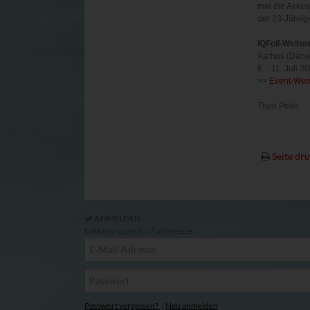
mal die Akkus
der 23-Jährig
iQFoil-Weltm
Aarhus (Däne
6. - 11. Juli 
>>
Event-Web
Theo Peter
Seite dr
ANMELDEN
Exklusiv-Login für Fachpresse:
Passwort vergessen?
|
Neu anmelden