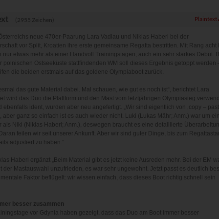
ext
Plaintext
(2955 Zeichen)
 Österreichs neue 470er-Paarung Lara Vadlau und Niklas Haberl bei der
schaft vor Split, Kroatien ihre erste gemeinsame Regatta bestritten. Mit Rang acht 
 nur etwas mehr als einer Handvoll Trainingstagen, auch ein sehr starkes Debüt. B
r polnischen Ostseeküste stattfindenden WM soll dieses Ergebnis getoppt werden 
ifen die beiden erstmals auf das goldene Olympiaboot zurück.
smal das gute Material dabei. Mal schauen, wie gut es noch ist“, berichtet Lara
et wird das Duo die Plattform und den Mast vom letztjährigen Olympiasieg verwen
 ebenfalls ident, wurden aber neu angefertigt. „Wir sind eigentlich von ‚copy – past
aber ganz so einfach ist es auch wieder nicht. Luki (Lukas Mähr; Anm.) war um ei
 als Niki (Niklas Haberl; Anm.), deswegen braucht es eine detaillierte Überarbeitu
aran feilen wir seit unserer Ankunft. Aber wir sind guter Dinge, bis zum Regattastar
ils adjustiert zu haben.“
klas Haberl ergänzt „Beim Material gibt es jetzt keine Ausreden mehr. Bei der EM w
mit der Mastauswahl unzufrieden, es war sehr ungewohnt. Jetzt passt es deutlich bes
entale Faktor beflügelt: wir wissen einfach, dass dieses Boot richtig schnell sein
immer besser zusammen
ainingstage vor Gdynia haben gezeigt, dass das Duo am Boot immer besser