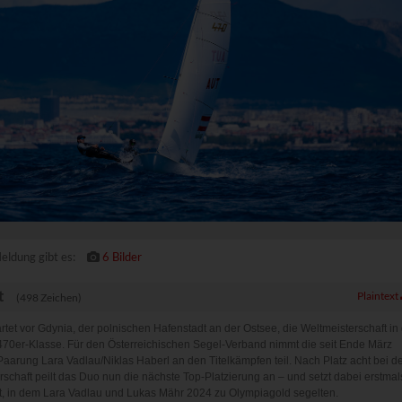
Domain
Datenschutzerklärung des An
ITOR_INFO1_LIVE, PREF
youtube.com
https://policies.google.com/p
youtube-nocookie.com
om (Drittanbieter)
e Beiträge aus unseren Kanälen auf sozialen Medien ein.
Domain
Datenschutzerklärung des Anbieters
powrio.com
https://www.powr.io/privacy
www.powrio.com
endeten sozialen Medien werden gesetzt
eldung gibt es:
6 Bilder
t
Plaintext
(498 Zeichen)
rtet vor Gdynia, der polnischen Hafenstadt an der Ostsee, die Weltmeisterschaft in
70er-Klasse. Für den Österreichischen Segel-Verband nimmt die seit Ende März
Paarung Lara Vadlau/Niklas Haberl an den Titelkämpfen teil. Nach Platz acht bei d
schaft peilt das Duo nun die nächste Top-Platzierung an – und setzt dabei erstmal
t, in dem Lara Vadlau und Lukas Mähr 2024 zu Olympiagold segelten.