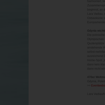
harmoniert, s
Zusammenspie
beginnst, an d
Lara Vadlau, 
Ostseeküste se
Europameister
Gdynia wicht
Die polnische
Olympischen S
Quotenplätze 
anstehende WM
selbst mehrfa
ausreichend D
Home-Spot: „W
dann kein kla
dann nicht wi
470er Weltme
Gdynia, Polen 
>>
Eventwebs
Lara Vadlau/N