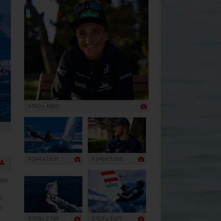
bieters
rivacy?hl=de
6 042 x 4 852
4 244 x 2 637
8 640 x 5 310
 der
er
s
4 478 x 2 769
6 427 x 4 677