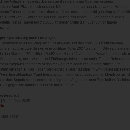
ich die Abläufe einspielen. „Bei uns geht es bereits um Nuancen unseres
ls am Boot. Etwa, wie wir unseren Körper gemeinsam perfekt bewegen. Wenn du
iesen Feinheiten zu arbeiten, dann weißt du, dass du am richtigen Weg bist“, erklär
die zuletzt vor 20 Jahren bei der Opti-Weltmeisterschaft 2005 an der polnischen
gelte. Niklas Haberl bestritt 2023 an selber Stelle die 470er Junior*innen-
schaft.
iger Spot am Weg nach Los Angeles
 Hafenstadt spielt am Weg nach Los Angeles und den dort 2028 stattfindenden
pielen auch in zwei Jahren eine wichtige Rolle: 2027 werden in Gdynia die erste
in den Klassen 470er, 49er, 49erFX und Nacra 17 vergeben. Deswegen dient die 
 auch dazu, erste Wetter- und Strömungsdaten zu sammeln. Florian Reichstädter
cher Olympiateilnehmer, wird das rot-weiß-rote Team vor Ort unterstützen und
aten erheben. Niklas Haberl vergleicht die Bedingungen im WM-Revier mit seine
enn hier ablandiger Wind herrscht, dann kann es so sein, wie am Mondsee. Es ist
ssisches Segeln mehr, sondern durchgehend Augen aus dem Boot halten. Du fährs
rklich gegen die anderen, sondern nach dem Wind.“
isterschaft
| 9. - 14. Juni 2025
ite
iklas Haberl