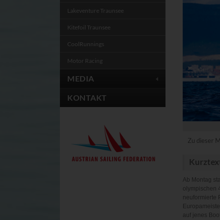
Cookie
Lakeventure Traunsee
CONSENT, YSC, VIS
Kitefoil Traunsee
CONSENT
CoolRunnings
Powrio
Anbieter: powrio.c
Powrio blendet neu
Motor Racing
Cookie
MEDIA
ahoy_*
_ga, _gid
KONTAKT
Cookies der eingebl
Zu dieser M
Kurztex
Ab Montag sta
olympischen 4
neuformierte 
Europameister
auf jenes Boo