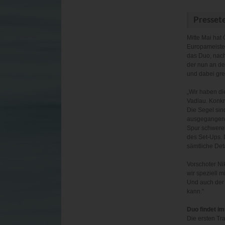
Presset
Mitte Mai hat
Europameister
das Duo, nach
der nun an de
und dabei gre
„Wir haben die
Vadlau. Konkr
Die Segel sind
ausgegangen, 
Spur schwerer
des Set-Ups. D
sämtliche Deta
Vorschoter Ni
wir speziell 
Und auch der m
kann.“
Duo findet 
Die ersten Tr