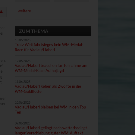
weitere ...
bot
ZUM THEMA
ei
–
13.06.2025
Trotz Wettfahrtsieges kein WM-Medal-
Race für Vadlau/Haberl
den.
12.06.2025
Vadlau/Haberl brauchen für Teilnahme am
e‘
WM-Medal-Race Aufholjagd
ne
ng
11.06.2025
t
Vadlau/Haberl gehen als Zwölfte in die
WM-Goldflotte
aren
10.06.2025
ser.
Vadlau/Haberl bleiben bei WM in den Top-
Ten
09.06.2025
Vadlau/Haberl gelingt nach wetterbedingt
langer Verschiebung guter WM-Auftakt