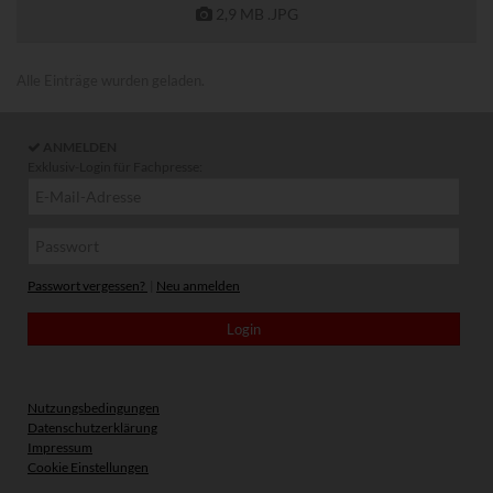
2,9 MB
.JPG
Alle Einträge wurden geladen.
ANMELDEN
Exklusiv-Login für Fachpresse:
Passwort vergessen?
|
Neu anmelden
Nutzungsbedingungen
Datenschutzerklärung
Impressum
Cookie Einstellungen