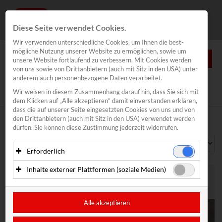
Diese Seite verwendet Cookies.
Wir verwenden unterschiedliche Cookies, um Ihnen die best­
mögliche Nutzung unserer Website zu ermöglichen, sowie um
0
unsere Website fortlaufend zu verbessern. Mit Cookies werden
von uns sowie von Drittanbietern (auch mit Sitz in den USA) unter
anderem auch personenbezogene Daten verarbeitet.
NEWS
Wir weisen in diesem Zusammenhang darauf hin, dass Sie sich mit
Media
/
Fotos
/
Teams/Athlet*innen
dem Klicken auf „Alle akzeptieren“ damit ein­ver­standen erklären,
MEDIA
dass die auf unserer Seite eingesetzten Cookies von uns und von
den Drittanbietern (auch mit Sitz in den USA) verwendet werden
Alle
Segeln
dürfen. Sie können diese Zustimmung jederzeit widerrufen.
Logos
Erforderlich
Fotos
Porträtbilder
Essenzielle Cookies ermöglichen grundlegende Funktionen
Inhalte externer Plattformen (soziale Medien)
und sind für die einwandfreie Funktion der Website
Teams/Athlet*innen
erforderlich. Diese Cookies speichern keine
Mit Ihrer Zustimmung können eingebettete Inhalte von
Bildstein/Hussl
personenbezogenen Daten und werden an keine Dritten
Drittanbietern (in der Regel soziale Medien) angezeigt
übermittelt.
werden. Dadurch werden auch Cookies der Drittanbieter auf
Prettner/Flachberger
Alle akzeptieren
Ihrem Computer gesetzt. Das inkludiert auch Anbieter mit
Haberl/Frank
Anbieter: Eigentümer der Website (Erstanbieter)
Sitz in den USA.