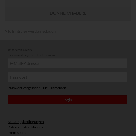
DONNER/HABERL
Alle Einträge wurden geladen.
ANMELDEN
Exklusiv-Login für Fachpresse:
Passwort vergessen?
|
Neu anmelden
Nutzungsbedingungen
Datenschutzerklärung
Impressum