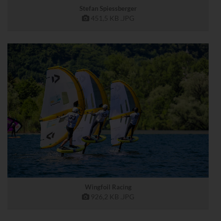
Stefan Spiessberger
451,5 KB
.JPG
Wingfoil Racing
926,2 KB
.JPG