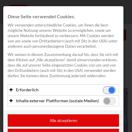
Diese Seite verwendet Cookies.
Wir verwenden unterschiedliche Cookies, um Ihnen die best­
mögliche Nutzung unserer Website zu ermöglichen, sowie um
0
unsere Website fortlaufend zu verbessern. Mit Cookies werden
von uns sowie von Drittanbietern (auch mit Sitz in den USA) unter
anderem auch personenbezogene Daten verarbeitet.
NEWS
Wir weisen in diesem Zusammenhang darauf hin, dass Sie sich mit
News
/
Lakeventure Traunsee
dem Klicken auf „Alle akzeptieren“ damit ein­ver­standen erklären,
Segeln
dass die auf unserer Seite eingesetzten Cookies von uns und von
den Drittanbietern (auch mit Sitz in den USA) verwendet werden
Traunsee Woche
Text
Bilder
dürfen. Sie können diese Zustimmung jederzeit widerrufen.
Inovent
Erforderlich
Lakeventure Traunsee
Essenzielle Cookies ermöglichen grundlegende Funktionen
Inhalte externer Plattformen (soziale Medien)
Kitefoil Traunsee
und sind für die einwandfreie Funktion der Website
erforderlich. Diese Cookies speichern keine
Mit Ihrer Zustimmung können eingebettete Inhalte von
CoolRunnings
personenbezogenen Daten und werden an keine Dritten
Drittanbietern (in der Regel soziale Medien) angezeigt
übermittelt.
werden. Dadurch werden auch Cookies der Drittanbieter auf
Alle akzeptieren
Motor Racing
Ihrem Computer gesetzt. Das inkludiert auch Anbieter mit
Anbieter: Eigentümer der Website (Erstanbieter)
Sitz in den USA.