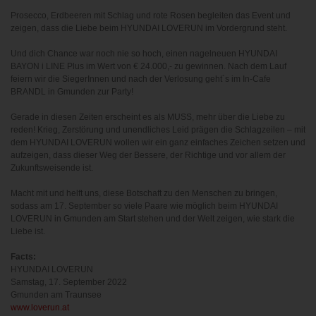
www.powrio.com
Cookies der eingeblendeten sozialen Medien werden gesetzt
Prosecco, Erdbeeren mit Schlag und rote Rosen begleiten das Event und
zeigen, dass die Liebe beim HYUNDAI LOVERUN im Vordergrund steht.
Und dich Chance war noch nie so hoch, einen nagelneuen HYUNDAI
BAYON i LINE Plus im Wert von € 24.000,- zu gewinnen. Nach dem Lauf
feiern wir die SiegerInnen und nach der Verlosung geht´s im In-Cafe
BRANDL in Gmunden zur Party!
Gerade in diesen Zeiten erscheint es als MUSS, mehr über die Liebe zu
reden! Krieg, Zerstörung und unendliches Leid prägen die Schlagzeilen – mit
dem HYUNDAI LOVERUN wollen wir ein ganz einfaches Zeichen setzen und
aufzeigen, dass dieser Weg der Bessere, der Richtige und vor allem der
Zukunftsweisende ist.
Macht mit und helft uns, diese Botschaft zu den Menschen zu bringen,
sodass am 17. September so viele Paare wie möglich beim HYUNDAI
LOVERUN in Gmunden am Start stehen und der Welt zeigen, wie stark die
Liebe ist.
Facts:
HYUNDAI LOVERUN
Samstag, 17. September 2022
Gmunden am Traunsee
www.loverun.at