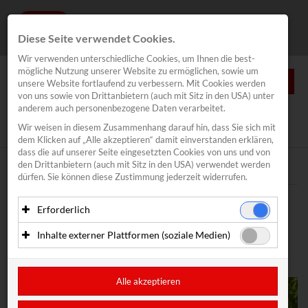
Diese Seite verwendet Cookies.
Wir verwenden unterschiedliche Cookies, um Ihnen die best­
mögliche Nutzung unserer Website zu ermöglichen, sowie um
0
unsere Website fortlaufend zu verbessern. Mit Cookies werden
von uns sowie von Drittanbietern (auch mit Sitz in den USA) unter
anderem auch personenbezogene Daten verarbeitet.
NEWS
Wir weisen in diesem Zusammenhang darauf hin, dass Sie sich mit
News
/
CoolRunnings
dem Klicken auf „Alle akzeptieren“ damit ein­ver­standen erklären,
Segeln
dass die auf unserer Seite eingesetzten Cookies von uns und von
den Drittanbietern (auch mit Sitz in den USA) verwendet werden
Traunsee Woche
Text
Bilder
dürfen. Sie können diese Zustimmung jederzeit widerrufen.
Inovent
Meldung vom 08.08.2022
Erforderlich
Lakeventure Traunsee
„OHNE LIEBE LÄUFT
Essenzielle Cookies ermöglichen grundlegende Funktionen
Inhalte externer Plattformen (soziale Medien)
Kitefoil Traunsee
und sind für die einwandfreie Funktion der Website
NICHTS“
erforderlich. Diese Cookies speichern keine
Mit Ihrer Zustimmung können eingebettete Inhalte von
CoolRunnings
personenbezogenen Daten und werden an keine Dritten
Drittanbietern (in der Regel soziale Medien) angezeigt
übermittelt.
werden. Dadurch werden auch Cookies der Drittanbieter auf
Alle akzeptieren
Motor Racing
Ihrem Computer gesetzt. Das inkludiert auch Anbieter mit
Anbieter: Eigentümer der Website (Erstanbieter)
Sitz in den USA.