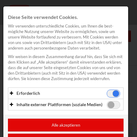
Diese Seite verwendet Cookies.
Wir verwenden unterschiedliche Cookies, um Ihnen die best­
mögliche Nutzung unserer Website zu ermöglichen, sowie um
0
unsere Website fortlaufend zu verbessern. Mit Cookies werden
von uns sowie von Drittanbietern (auch mit Sitz in den USA) unter
anderem auch personenbezogene Daten verarbeitet.
NEWS
Wir weisen in diesem Zusammenhang darauf hin, dass Sie sich mit
News
/
Inovent
/
Traunsee Halbmarathon
dem Klicken auf „Alle akzeptieren“ damit ein­ver­standen erklären,
Segeln
dass die auf unserer Seite eingesetzten Cookies von uns und von
den Drittanbietern (auch mit Sitz in den USA) verwendet werden
Traunsee Woche
Text
dürfen. Sie können diese Zustimmung jederzeit widerrufen.
Inovent
Meldung vom 16.04.2026
Erforderlich
business2run
WILLKOMMEN IM TEAM,
Essenzielle Cookies ermöglichen grundlegende Funktionen
Traunsee Halbmarathon
Inhalte externer Plattformen (soziale Medien)
und sind für die einwandfreie Funktion der Website
THOMAS HASLINGER
Lakeventure Traunsee
erforderlich. Diese Cookies speichern keine
Mit Ihrer Zustimmung können eingebettete Inhalte von
personenbezogenen Daten und werden an keine Dritten
Drittanbietern (in der Regel soziale Medien) angezeigt
Kitefoil Traunsee
übermittelt.
werden. Dadurch werden auch Cookies der Drittanbieter auf
Alle akzeptieren
Ihrem Computer gesetzt. Das inkludiert auch Anbieter mit
CoolRunnings
Anbieter: Eigentümer der Website (Erstanbieter)
Sitz in den USA.