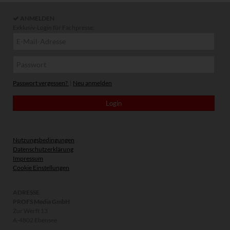
ANMELDEN
Exklusiv-Login für Fachpresse:
Passwort vergessen?
|
Neu anmelden
Nutzungsbedingungen
Datenschutzerklärung
Impressum
Cookie Einstellungen
ADRESSE
PROFS Media GmbH
Zur Werft 13
A-4802 Ebensee