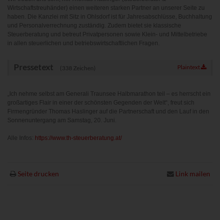
www.powrio.com
Wirtschaftstreuhänder) einen weiteren starken Partner an unserer Seite zu
Cookies der eingeblendeten sozialen Medien werden gesetzt
haben. Die Kanzlei mit Sitz in Ohlsdorf ist für Jahresabschlüsse, Buchhaltung
und Personalverrechnung zuständig. Zudem bietet sie klassische
Steuerberatung und betreut Privatpersonen sowie Klein- und Mittelbetriebe
in allen steuerlichen und betriebswirtschaftlichen Fragen.
Pressetext
Plaintext
(338 Zeichen)
„Ich nehme selbst am Generali Traunsee Halbmarathon teil – es herrscht ein
großartiges Flair in einer der schönsten Gegenden der Welt“, freut sich
Firmengründer Thomas Haslinger auf die Partnerschaft und den Lauf in den
Sonnenuntergang am Samstag, 20. Juni.
Alle Infos:
https://www.th-steuerberatung.at/
Seite drucken
Link mailen