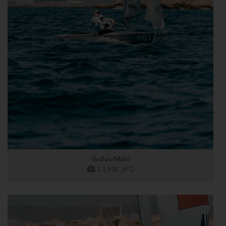
Vadlau/Mähr
1,1 MB
.JPG