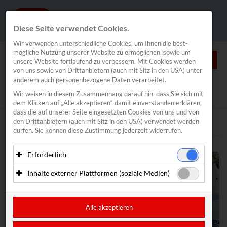
Diese Seite verwendet Cookies.
Wir verwenden unterschiedliche Cookies, um Ihnen die best­
mögliche Nutzung unserer Website zu ermöglichen, sowie um
0
unsere Website fortlaufend zu verbessern. Mit Cookies werden
von uns sowie von Drittanbietern (auch mit Sitz in den USA) unter
anderem auch personenbezogene Daten verarbeitet.
NEWS
Wir weisen in diesem Zusammenhang darauf hin, dass Sie sich mit
News
/
Segeln
/
Spitzensport
dem Klicken auf „Alle akzeptieren“ damit ein­ver­standen erklären,
Segeln
dass die auf unserer Seite eingesetzten Cookies von uns und von
den Drittanbietern (auch mit Sitz in den USA) verwendet werden
Spitzensport
Text
Bilder
dürfen. Sie können diese Zustimmung jederzeit widerrufen.
Vadlau/Mähr
Bildstein/Hussl
Erforderlich
Haberl/Frank
Essenzielle Cookies ermöglichen grundlegende Funktionen
Inhalte externer Plattformen (soziale Medien)
Alina Kornelli
und sind für die einwandfreie Funktion der Website
erforderlich. Diese Cookies speichern keine
Mit Ihrer Zustimmung können eingebettete Inhalte von
Valentin Bontus
personenbezogenen Daten und werden an keine Dritten
Drittanbietern (in der Regel soziale Medien) angezeigt
Lorena Abicht
übermittelt.
werden. Dadurch werden auch Cookies der Drittanbieter auf
Alle akzeptieren
Segelverband
Ihrem Computer gesetzt. Das inkludiert auch Anbieter mit
Anbieter: Eigentümer der Website (Erstanbieter)
Sitz in den USA.