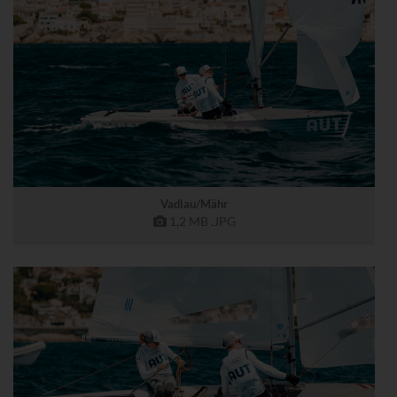
Vadlau/Mähr
1,2 MB
.JPG