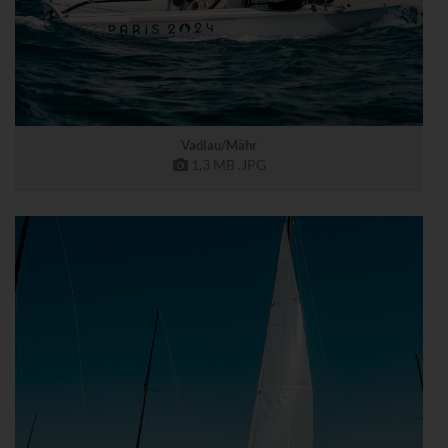
Vadlau/Mähr
1,3 MB
.JPG