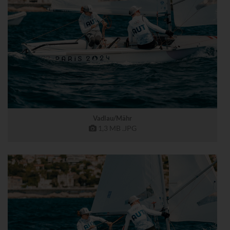
Vadlau/Mähr
1,3 MB
.JPG