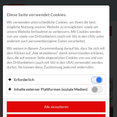
Diese Seite verwendet Cookies.
Wir verwenden unterschiedliche Cookies, um Ihnen die best­
mögliche Nutzung unserer Website zu ermöglichen, sowie um
0
unsere Website fortlaufend zu verbessern. Mit Cookies werden
von uns sowie von Drittanbietern (auch mit Sitz in den USA) unter
anderem auch personenbezogene Daten verarbeitet.
NEWS
Wir weisen in diesem Zusammenhang darauf hin, dass Sie sich mit
News
/
Segeln
/
Spitzensport
dem Klicken auf „Alle akzeptieren“ damit ein­ver­standen erklären,
Segeln
dass die auf unserer Seite eingesetzten Cookies von uns und von
den Drittanbietern (auch mit Sitz in den USA) verwendet werden
Spitzensport
Text
Bilder
dürfen. Sie können diese Zustimmung jederzeit widerrufen.
Vadlau/Mähr
Bildstein/Hussl
Erforderlich
Haberl/Frank
Essenzielle Cookies ermöglichen grundlegende Funktionen
Inhalte externer Plattformen (soziale Medien)
Alina Kornelli
und sind für die einwandfreie Funktion der Website
erforderlich. Diese Cookies speichern keine
Mit Ihrer Zustimmung können eingebettete Inhalte von
Valentin Bontus
personenbezogenen Daten und werden an keine Dritten
Drittanbietern (in der Regel soziale Medien) angezeigt
Lorena Abicht
übermittelt.
werden. Dadurch werden auch Cookies der Drittanbieter auf
Alle akzeptieren
Segelverband
Ihrem Computer gesetzt. Das inkludiert auch Anbieter mit
Anbieter: Eigentümer der Website (Erstanbieter)
Sitz in den USA.