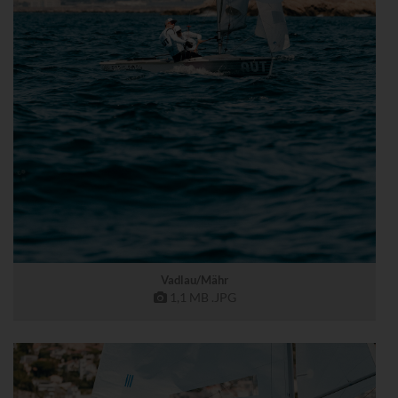
Vadlau/Mähr
1,1 MB
.JPG