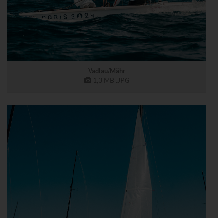
Vadlau/Mähr
1,3 MB
.JPG