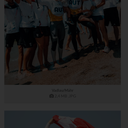
Vadlau/Mähr
2,4 MB
.JPG