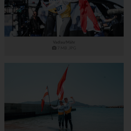
Vadlau/Mähr
7 MB
.JPG