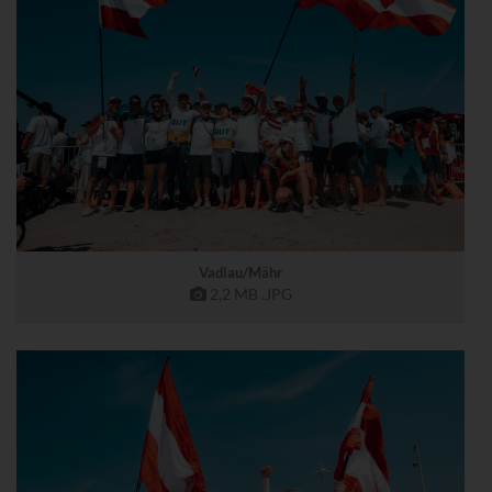
Vadlau/Mähr
2,2 MB
.JPG