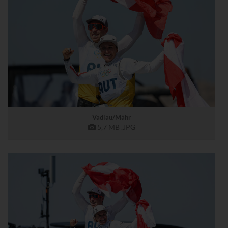
Vadlau/Mähr
5,7 MB
.JPG