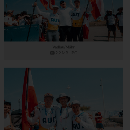
Vadlau/Mähr
2,2 MB
.JPG