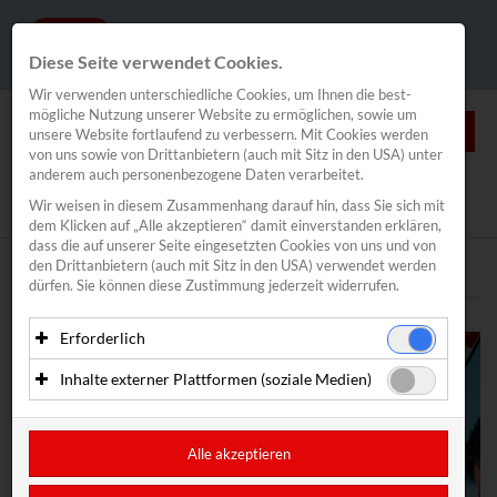
Diese Seite verwendet Cookies.
Wir verwenden unterschiedliche Cookies, um Ihnen die best­
mögliche Nutzung unserer Website zu ermöglichen, sowie um
0
unsere Website fortlaufend zu verbessern. Mit Cookies werden
von uns sowie von Drittanbietern (auch mit Sitz in den USA) unter
anderem auch personenbezogene Daten verarbeitet.
NEWS
Wir weisen in diesem Zusammenhang darauf hin, dass Sie sich mit
News
/
Segeln
/
Spitzensport
dem Klicken auf „Alle akzeptieren“ damit ein­ver­standen erklären,
Segeln
dass die auf unserer Seite eingesetzten Cookies von uns und von
den Drittanbietern (auch mit Sitz in den USA) verwendet werden
Spitzensport
Text
Bilder
dürfen. Sie können diese Zustimmung jederzeit widerrufen.
Vadlau/Mähr
Bildstein/Hussl
Erforderlich
Haberl/Frank
Essenzielle Cookies ermöglichen grundlegende Funktionen
Inhalte externer Plattformen (soziale Medien)
Alina Kornelli
und sind für die einwandfreie Funktion der Website
erforderlich. Diese Cookies speichern keine
Mit Ihrer Zustimmung können eingebettete Inhalte von
Valentin Bontus
personenbezogenen Daten und werden an keine Dritten
Drittanbietern (in der Regel soziale Medien) angezeigt
Lorena Abicht
übermittelt.
werden. Dadurch werden auch Cookies der Drittanbieter auf
Alle akzeptieren
Segelverband
Ihrem Computer gesetzt. Das inkludiert auch Anbieter mit
Anbieter: Eigentümer der Website (Erstanbieter)
Sitz in den USA.