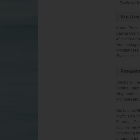
Zu dieser M
Kurztex
Keanu Prettne
Sailing Grand
49er-Klasse a
Donnerstag ei
Wolfgangsee d
Zweiten Huis
Presset
„Wir hatten h
Bedingungen, 
Gegebenheiten
Moment sehr z
Die beiden At
olympischen 4
Führung. „Das
noch keinen A
Schlusstag de
prognostiziert