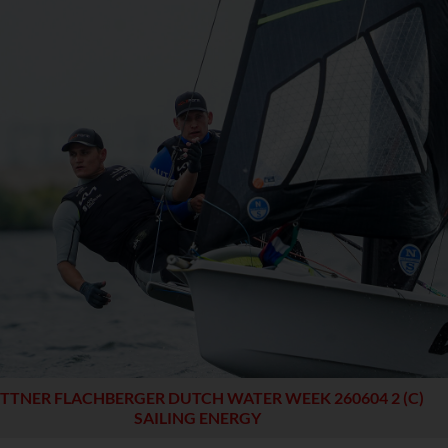
Domain
Datenschutzerklärung des An
ITOR_INFO1_LIVE, PREF
youtube.com
https://policies.google.com/p
youtube-nocookie.com
om (Drittanbieter)
e Beiträge aus unseren Kanälen auf sozialen Medien ein.
Domain
Datenschutzerklärung des Anbieters
powrio.com
https://www.powr.io/privacy
www.powrio.com
endeten sozialen Medien werden gesetzt
TTNER FLACHBERGER DUTCH WATER WEEK 260604 2 (C)
SAILING ENERGY