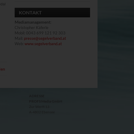
edal
KONTAKT
Mediamanagement
:
Christopher Käferle
Mobil: 0043 699 121 92 303
Mail:
presse@segelverband.at
Web:
www.segelverband.at
len
ADRESSE
PROFS Media GmbH
Zur Werft 13
A-4802 Ebensee