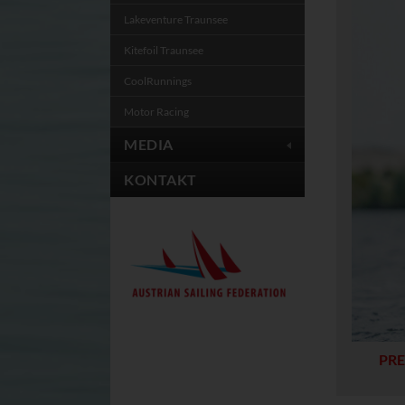
Cookie
Lakeventure Traunsee
CONSENT, YSC, VIS
Kitefoil Traunsee
CONSENT
CoolRunnings
Powrio
Anbieter: powrio.c
Powrio blendet neu
Motor Racing
Cookie
MEDIA
ahoy_*
_ga, _gid
KONTAKT
Cookies der eingebl
PRE