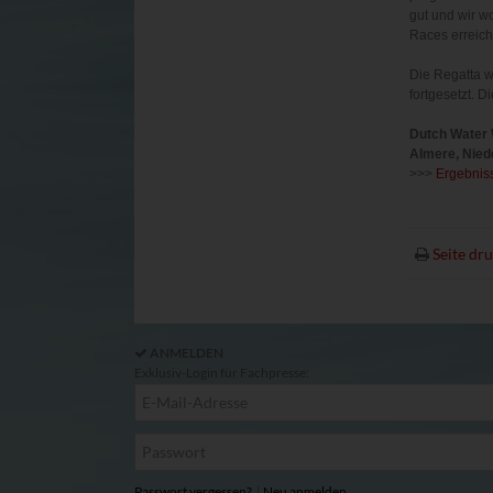
gut und wir w
Races erreich
Die Regatta w
fortgesetzt. 
Dutch Water
Almere, Niede
>>>
Ergebnis
Seite dr
ANMELDEN
Exklusiv-Login für Fachpresse:
Passwort vergessen?
|
Neu anmelden