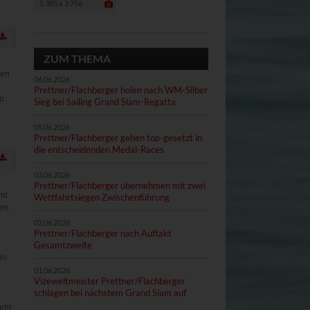
5 385 x 3 756
ZUM THEMA
hen
06.06.2026
Prettner/Flachberger holen nach WM-Silber
ub
Sieg bei Sailing Grand Slam-Regatta
05.06.2026
Prettner/Flachberger gehen top-gesetzt in
die entscheidenden Medal-Races
03.06.2026
Prettner/Flachberger übernehmen mit zwei
nd
Wettfahrtsiegen Zwischenführung
den
02.06.2026
Prettner/Flachberger nach Auftakt
Gesamtzweite
in
01.06.2026
Vizeweltmeister Prettner/Flachberger
schlagen bei nächstem Grand Slam auf
sehr