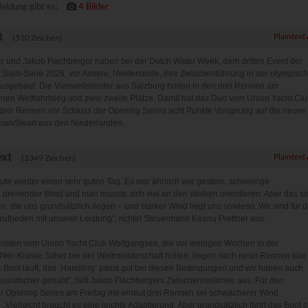
eldung gibt es:
4 Bilder
t
Plaintext
(510 Zeichen)
r und Jakob Flachberger haben bei der Dutch Water Week, dem dritten Event der
 Slam-Serie 2026, vor Almere, Niederlande, ihre Zwischenführung in der olympisc
usgebaut. Die Vizeweltmeister aus Salzburg holten in den drei Rennen am
nen Wettfahrtsieg und zwei zweite Plätze. Damit hat das Duo vom Union Yacht Cl
rei Rennen vor Schluss der Opening Series acht Punkte Vorsprung auf die neuen
man/Swart aus den Niederlanden.
ext
Plaintext
(1349 Zeichen)
eute wieder einen sehr guten Tag. Es war ähnlich wie gestern, schwierige
drehender Wind und man musste sich viel an den Wolken orientieren. Aber das si
, die uns grundsätzlich liegen – und starker Wind liegt uns sowieso. Wir sind für 
ufrieden mit unserer Leistung“, richtet Steuermann Keanu Prettner aus.
hleten vom Union Yacht Club Wolfgangsee, die vor wenigen Wochen in der
9er-Klasse Silber bei der Weltmeisterschaft holten, liegen nach neun Rennen klar 
 Boot läuft, das ‚Handling‘ passt gut bei diesen Bedingungen und wir haben auch
usrutscher gehabt“, fällt Jakob Flachbergers Zwischenresümee aus. Für den
r Opening Series am Freitag mit erneut drei Rennen sei schwächerer Wind
. „Vielleicht braucht es eine leichte Adaptierung. Aber grundsätzlich fährt das Boot 