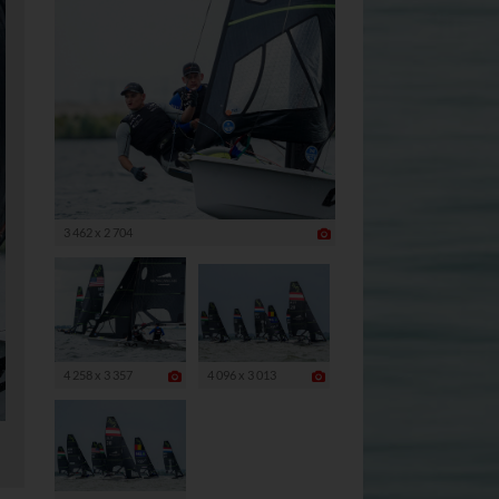
bieters
rivacy?hl=de
3 462 x 2 704
4 258 x 3 357
4 096 x 3 013