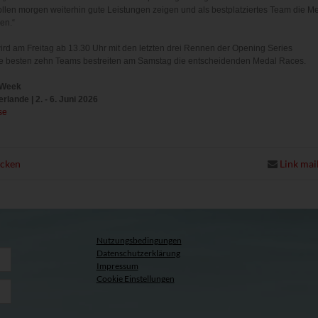
ollen morgen weiterhin gute Leistungen zeigen und als bestplatziertes Team die M
en.“
ird am Freitag ab 13.30 Uhr mit den letzten drei Rennen der Opening Series
Die besten zehn Teams bestreiten am Samstag die entscheidenden Medal Races.
 Week
rlande | 2. - 6. Juni 2026
se
ucken
Link mai
Nutzungsbedingungen
Datenschutzerklärung
Impressum
Cookie Einstellungen