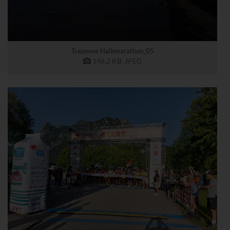
Traunsee Halbmarathon_05
146,2 KB
.JPEG