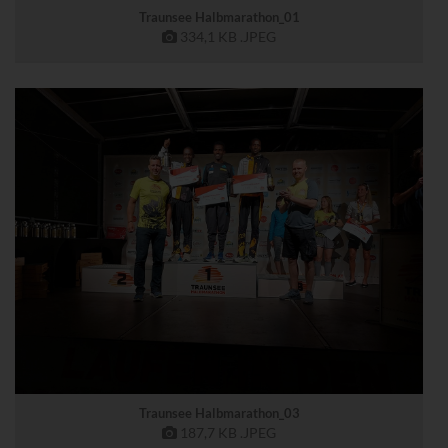
Traunsee Halbmarathon_01
334,1 KB
.JPEG
Traunsee Halbmarathon_03
187,7 KB
.JPEG