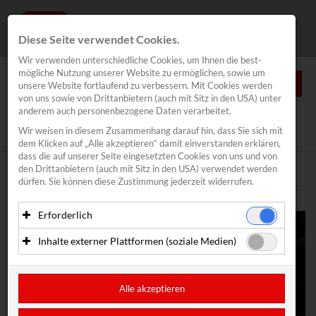
Diese Seite verwendet Cookies.
Wir verwenden unterschiedliche Cookies, um Ihnen die best­
mögliche Nutzung unserer Website zu ermöglichen, sowie um
0
unsere Website fortlaufend zu verbessern. Mit Cookies werden
von uns sowie von Drittanbietern (auch mit Sitz in den USA) unter
anderem auch personenbezogene Daten verarbeitet.
NEWS
Wir weisen in diesem Zusammenhang darauf hin, dass Sie sich mit
News
/
CoolRunnings
dem Klicken auf „Alle akzeptieren“ damit ein­ver­standen erklären,
Segeln
dass die auf unserer Seite eingesetzten Cookies von uns und von
den Drittanbietern (auch mit Sitz in den USA) verwendet werden
Traunsee Woche
Text
Bilder
dürfen. Sie können diese Zustimmung jederzeit widerrufen.
Inovent
Erforderlich
Lakeventure Traunsee
Essenzielle Cookies ermöglichen grundlegende Funktionen
Inhalte externer Plattformen (soziale Medien)
Kitefoil Traunsee
und sind für die einwandfreie Funktion der Website
erforderlich. Diese Cookies speichern keine
Mit Ihrer Zustimmung können eingebettete Inhalte von
CoolRunnings
personenbezogenen Daten und werden an keine Dritten
Drittanbietern (in der Regel soziale Medien) angezeigt
übermittelt.
werden. Dadurch werden auch Cookies der Drittanbieter auf
Alle akzeptieren
Motor Racing
Ihrem Computer gesetzt. Das inkludiert auch Anbieter mit
Anbieter: Eigentümer der Website (Erstanbieter)
Sitz in den USA.