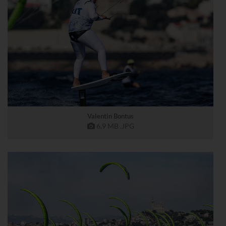
Valentin Bontus
6,9 MB
.JPG