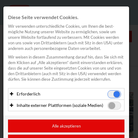
Diese Seite verwendet Cookies.
Wir verwenden unterschiedliche Cookies, um Ihnen die best­
mögliche Nutzung unserer Website zu ermöglichen, sowie um
0
unsere Website fortlaufend zu verbessern. Mit Cookies werden
von uns sowie von Drittanbietern (auch mit Sitz in den USA) unter
anderem auch personenbezogene Daten verarbeitet.
NEWS
Wir weisen in diesem Zusammenhang darauf hin, dass Sie sich mit
News
/
Segeln
/
Spitzensport
dem Klicken auf „Alle akzeptieren“ damit ein­ver­standen erklären,
Segeln
dass die auf unserer Seite eingesetzten Cookies von uns und von
den Drittanbietern (auch mit Sitz in den USA) verwendet werden
Spitzensport
Text
Bilder
dürfen. Sie können diese Zustimmung jederzeit widerrufen.
Vadlau/Mähr
Bildstein/Hussl
Erforderlich
Haberl/Frank
Essenzielle Cookies ermöglichen grundlegende Funktionen
Inhalte externer Plattformen (soziale Medien)
Alina Kornelli
und sind für die einwandfreie Funktion der Website
erforderlich. Diese Cookies speichern keine
Mit Ihrer Zustimmung können eingebettete Inhalte von
Valentin Bontus
personenbezogenen Daten und werden an keine Dritten
Drittanbietern (in der Regel soziale Medien) angezeigt
Lorena Abicht
übermittelt.
werden. Dadurch werden auch Cookies der Drittanbieter auf
Alle akzeptieren
Segelverband
Ihrem Computer gesetzt. Das inkludiert auch Anbieter mit
Anbieter: Eigentümer der Website (Erstanbieter)
Sitz in den USA.