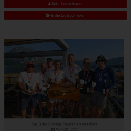
www.powrio.com
Sofort downloaden
Cookies der eingeblendeten sozialen Medien werden gesetzt
In die Lightbox legen
Top-3 der Yngling-Staatsmeisterschaft
7,3 MB
.JPG