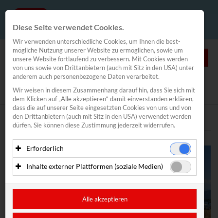
Diese Seite verwendet Cookies.
Wir verwenden unterschiedliche Cookies, um Ihnen die best­
mögliche Nutzung unserer Website zu ermöglichen, sowie um
0
unsere Website fortlaufend zu verbessern. Mit Cookies werden
von uns sowie von Drittanbietern (auch mit Sitz in den USA) unter
anderem auch personenbezogene Daten verarbeitet.
NEWS
Wir weisen in diesem Zusammenhang darauf hin, dass Sie sich mit
News
/
Traunsee Woche
/
Meldungen
dem Klicken auf „Alle akzeptieren“ damit ein­ver­standen erklären,
Segeln
dass die auf unserer Seite eingesetzten Cookies von uns und von
den Drittanbietern (auch mit Sitz in den USA) verwendet werden
Traunsee Woche
Text
Bilder
dürfen. Sie können diese Zustimmung jederzeit widerrufen.
Meldungen
Pressefotos
Erforderlich
Inovent
Essenzielle Cookies ermöglichen grundlegende Funktionen
Inhalte externer Plattformen (soziale Medien)
und sind für die einwandfreie Funktion der Website
Lakeventure Traunsee
erforderlich. Diese Cookies speichern keine
Mit Ihrer Zustimmung können eingebettete Inhalte von
personenbezogenen Daten und werden an keine Dritten
Drittanbietern (in der Regel soziale Medien) angezeigt
Kitefoil Traunsee
übermittelt.
werden. Dadurch werden auch Cookies der Drittanbieter auf
Alle akzeptieren
Ihrem Computer gesetzt. Das inkludiert auch Anbieter mit
CoolRunnings
Anbieter: Eigentümer der Website (Erstanbieter)
Sitz in den USA.