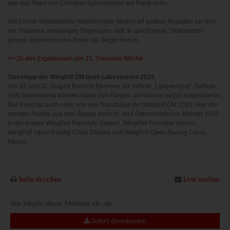
war das Team von Christian Spiessberger auf Rang zehn.
Am Christi Himmelfahrts-Wochenende fanden elf weitere Regatten bei den
am Traunsee ansässigen Segelclubs statt. In gleich neun Titelkämpfen
gingen österreichische Boote als Sieger hervor.
>> Zu den Ergebnissen der 21. Traunsee Woche
Tourstopp der Wingfoil ÖM beim Lakeventure 2025
Am 30. und 31. August findet in Ebensee die zehnte „Lakeventure“-Auflage
statt, Interessierte können dabei das Fliegen am Wasser selbst ausprobieren.
Der Event ist auch einer von vier Tourstopps der Wingfoil ÖM 2025. Wer die
meisten Punkte aus drei Stopps erreicht, wird Österreichischer Meister 2025
in der Klasse WingFoil Freestyle Damen, WingFoil Freestyle Herren,
WingFoil Open Racing Class Damen und WingFoil Open Racing Class
Herren.
Seite drucken
Link mailen
Alle Inhalte dieser Meldung als .zip:
Sofort downloaden