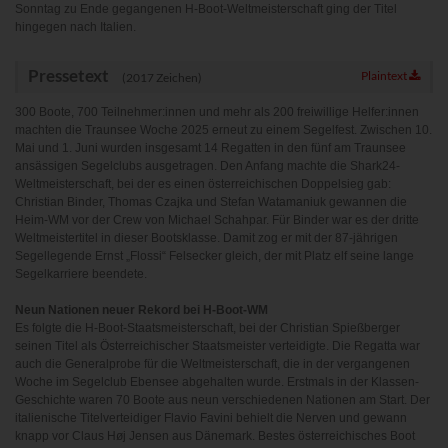
www.powrio.com
Sonntag zu Ende gegangenen H-Boot-Weltmeisterschaft ging der Titel
Cookies der eingeblendeten sozialen Medien werden gesetzt
hingegen nach Italien.
Pressetext
Plaintext
(2017 Zeichen)
300 Boote, 700 Teilnehmer:innen und mehr als 200 freiwillige Helfer:innen
machten die Traunsee Woche 2025 erneut zu einem Segelfest. Zwischen 10.
Mai und 1. Juni wurden insgesamt 14 Regatten in den fünf am Traunsee
ansässigen Segelclubs ausgetragen. Den Anfang machte die Shark24-
Weltmeisterschaft, bei der es einen österreichischen Doppelsieg gab:
Christian Binder, Thomas Czajka und Stefan Watamaniuk gewannen die
Heim-WM vor der Crew von Michael Schahpar. Für Binder war es der dritte
Weltmeistertitel in dieser Bootsklasse. Damit zog er mit der 87-jährigen
Segellegende Ernst „Flossi“ Felsecker gleich, der mit Platz elf seine lange
Segelkarriere beendete.
Neun Nationen neuer Rekord bei H-Boot-WM
Es folgte die H-Boot-Staatsmeisterschaft, bei der Christian Spießberger
seinen Titel als Österreichischer Staatsmeister verteidigte. Die Regatta war
auch die Generalprobe für die Weltmeisterschaft, die in der vergangenen
Woche im Segelclub Ebensee abgehalten wurde. Erstmals in der Klassen-
Geschichte waren 70 Boote aus neun verschiedenen Nationen am Start. Der
italienische Titelverteidiger Flavio Favini behielt die Nerven und gewann
knapp vor Claus Høj Jensen aus Dänemark. Bestes österreichisches Boot