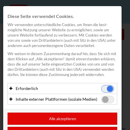
Diese Seite verwendet Cookies.
Wir verwenden unterschiedliche Cookies, um Ihnen die best­
mögliche Nutzung unserer Website zu ermöglichen, sowie um
0
unsere Website fortlaufend zu verbessern. Mit Cookies werden
von uns sowie von Drittanbietern (auch mit Sitz in den USA) unter
anderem auch personenbezogene Daten verarbeitet.
NEWS
Wir weisen in diesem Zusammenhang darauf hin, dass Sie sich mit
News
/
Traunsee Woche
/
Meldungen
dem Klicken auf „Alle akzeptieren“ damit ein­ver­standen erklären,
Segeln
dass die auf unserer Seite eingesetzten Cookies von uns und von
den Drittanbietern (auch mit Sitz in den USA) verwendet werden
Traunsee Woche
Text
Bilder
dürfen. Sie können diese Zustimmung jederzeit widerrufen.
Meldungen
Pressefotos
Meldung vom 02.06.2025
Erforderlich
EIN MONAT VOLLER
Inovent
Essenzielle Cookies ermöglichen grundlegende Funktionen
Inhalte externer Plattformen (soziale Medien)
und sind für die einwandfreie Funktion der Website
SEGELACTION AM
Lakeventure Traunsee
erforderlich. Diese Cookies speichern keine
Mit Ihrer Zustimmung können eingebettete Inhalte von
personenbezogenen Daten und werden an keine Dritten
Drittanbietern (in der Regel soziale Medien) angezeigt
Kitefoil Traunsee
TRAUNSEE
übermittelt.
werden. Dadurch werden auch Cookies der Drittanbieter auf
Alle akzeptieren
Ihrem Computer gesetzt. Das inkludiert auch Anbieter mit
CoolRunnings
Anbieter: Eigentümer der Website (Erstanbieter)
Sitz in den USA.