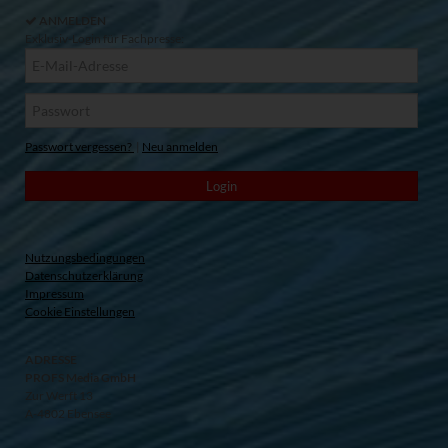
ANMELDEN
Exklusiv-Login für Fachpresse:
Passwort vergessen?
|
Neu anmelden
Nutzungsbedingungen
Datenschutzerklärung
Impressum
Cookie Einstellungen
ADRESSE
PROFS Media GmbH
Zur Werft 13
A-4802 Ebensee