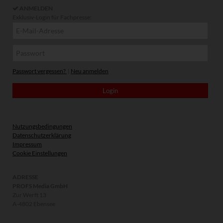
ANMELDEN
Exklusiv-Login für Fachpresse:
Passwort vergessen?
|
Neu anmelden
Nutzungsbedingungen
Datenschutzerklärung
Impressum
Cookie Einstellungen
ADRESSE
PROFS Media GmbH
Zur Werft 13
A-4802 Ebensee