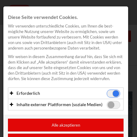
Diese Seite verwendet Cookies.
Wir verwenden unterschiedliche Cookies, um Ihnen die best­
mögliche Nutzung unserer Website zu ermöglichen, sowie um
0
unsere Website fortlaufend zu verbessern. Mit Cookies werden
von uns sowie von Drittanbietern (auch mit Sitz in den USA) unter
anderem auch personenbezogene Daten verarbeitet.
NEWS
Wir weisen in diesem Zusammenhang darauf hin, dass Sie sich mit
News
/
Kitefoil Traunsee
dem Klicken auf „Alle akzeptieren“ damit ein­ver­standen erklären,
Segeln
dass die auf unserer Seite eingesetzten Cookies von uns und von
den Drittanbietern (auch mit Sitz in den USA) verwendet werden
Traunsee Woche
Text
Bilder
dürfen. Sie können diese Zustimmung jederzeit widerrufen.
Inovent
Erforderlich
Lakeventure Traunsee
Essenzielle Cookies ermöglichen grundlegende Funktionen
Inhalte externer Plattformen (soziale Medien)
Kitefoil Traunsee
und sind für die einwandfreie Funktion der Website
erforderlich. Diese Cookies speichern keine
Mit Ihrer Zustimmung können eingebettete Inhalte von
CoolRunnings
personenbezogenen Daten und werden an keine Dritten
Drittanbietern (in der Regel soziale Medien) angezeigt
übermittelt.
werden. Dadurch werden auch Cookies der Drittanbieter auf
Alle akzeptieren
Motor Racing
Ihrem Computer gesetzt. Das inkludiert auch Anbieter mit
Anbieter: Eigentümer der Website (Erstanbieter)
Sitz in den USA.