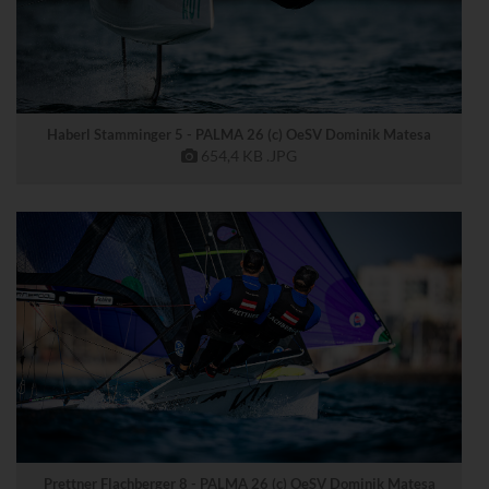
Haberl Stamminger 5 - PALMA 26 (c) OeSV Dominik Matesa
654,4 KB
.JPG
Prettner Flachberger 8 - PALMA 26 (c) OeSV Dominik Matesa