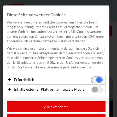
Diese Seite verwendet Cookies.
Wir verwenden unterschiedliche Cookies, um Ihnen die best­
mögliche Nutzung unserer Website zu ermöglichen, sowie um
0
unsere Website fortlaufend zu verbessern. Mit Cookies werden
von uns sowie von Drittanbietern (auch mit Sitz in den USA) unter
anderem auch personenbezogene Daten verarbeitet.
NEWS
Wir weisen in diesem Zusammenhang darauf hin, dass Sie sich mit
News
/
Segeln
/
Spitzensport
dem Klicken auf „Alle akzeptieren“ damit ein­ver­standen erklären,
Segeln
dass die auf unserer Seite eingesetzten Cookies von uns und von
den Drittanbietern (auch mit Sitz in den USA) verwendet werden
Spitzensport
Text
Bilder
dürfen. Sie können diese Zustimmung jederzeit widerrufen.
Vadlau/Mähr
Bildstein/Hussl
Erforderlich
Haberl/Frank
Essenzielle Cookies ermöglichen grundlegende Funktionen
Inhalte externer Plattformen (soziale Medien)
Alina Kornelli
und sind für die einwandfreie Funktion der Website
erforderlich. Diese Cookies speichern keine
Mit Ihrer Zustimmung können eingebettete Inhalte von
Valentin Bontus
personenbezogenen Daten und werden an keine Dritten
Drittanbietern (in der Regel soziale Medien) angezeigt
Lorena Abicht
übermittelt.
werden. Dadurch werden auch Cookies der Drittanbieter auf
Alle akzeptieren
Segelverband
Ihrem Computer gesetzt. Das inkludiert auch Anbieter mit
Anbieter: Eigentümer der Website (Erstanbieter)
Sitz in den USA.