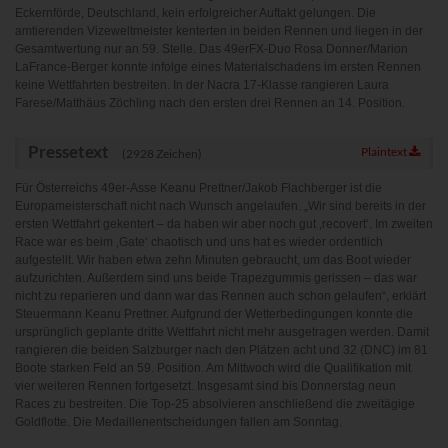
www.powrio.com
Eckernförde, Deutschland, kein erfolgreicher Auftakt gelungen. Die
Cookies der eingeblendeten sozialen Medien werden gesetzt
amtierenden Vizeweltmeister kenterten in beiden Rennen und liegen in der
Gesamtwertung nur an 59. Stelle. Das 49erFX-Duo Rosa Donner/Marion
LaFrance-Berger konnte infolge eines Materialschadens im ersten Rennen
keine Wettfahrten bestreiten. In der Nacra 17-Klasse rangieren Laura
Farese/Matthäus Zöchling nach den ersten drei Rennen an 14. Position.
Pressetext
Plaintext
(2928 Zeichen)
Für Österreichs 49er-Asse Keanu Prettner/Jakob Flachberger ist die
Europameisterschaft nicht nach Wunsch angelaufen. „Wir sind bereits in der
ersten Wettfahrt gekentert – da haben wir aber noch gut ‚recovert‘. Im zweiten
Race war es beim ‚Gate‘ chaotisch und uns hat es wieder ordentlich
aufgestellt. Wir haben etwa zehn Minuten gebraucht, um das Boot wieder
aufzurichten. Außerdem sind uns beide Trapezgummis gerissen – das war
nicht zu reparieren und dann war das Rennen auch schon gelaufen“, erklärt
Steuermann Keanu Prettner. Aufgrund der Wetterbedingungen konnte die
ursprünglich geplante dritte Wettfahrt nicht mehr ausgetragen werden. Damit
rangieren die beiden Salzburger nach den Plätzen acht und 32 (DNC) im 81
Boote starken Feld an 59. Position. Am Mittwoch wird die Qualifikation mit
vier weiteren Rennen fortgesetzt. Insgesamt sind bis Donnerstag neun
Races zu bestreiten. Die Top-25 absolvieren anschließend die zweitägige
Goldflotte. Die Medaillenentscheidungen fallen am Sonntag.