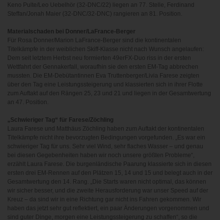
Keno Pulte/Leo Uebelhör (32-DNC/22) liegen an 77. Stelle, Ferdinand
Steffan/Jonah Maier (32-DNC/32-DNC) rangieren an 81. Position.
Materialschaden bei Donner/LaFrance-Berger
Für Rosa Donner/Marion LaFrance-Berger sind die kontinentalen
Titelkämpfe in der weiblichen Skiff-Klasse nicht nach Wunsch angelaufen:
Dem seit letztem Herbst neu formierten 49erFX-Duo riss in der ersten
Wettfahrt der Gennakerfall, woraufhin sie den ersten EM-Tag abbrechen
mussten. Die EM-Debütantinnen Eva Truttenberger/Livia Farese zeigten
über den Tag eine Leistungssteigerung und klassierten sich in ihrer Flotte
zum Auftakt auf den Rängen 25, 23 und 21 und liegen in der Gesamtwertung
an 47. Position.
„Schwieriger Tag“ für Farese/Zöchling
Laura Farese und Matthäus Zöchling haben zum Auftakt der kontinentalen
Titelkämpfe nicht ihre bevorzugten Bedingungen vorgefunden. „Es war ein
schwieriger Tag für uns. Sehr viel Wind, sehr flaches Wasser – und genau
bei diesen Gegebenheiten haben wir noch unsere größten Probleme“,
erzählt Laura Farese. Die burgenländische Paarung klassierte sich in diesen
ersten drei EM-Rennen auf den Plätzen 15, 14 und 15 und belegt auch in der
Gesamtwertung den 14. Rang. „Die Starts waren nicht optimal, das können
wir sicher besser, und die zweite Herausforderung war unser Speed auf der
Kreuz – da sind wir in eine Richtung gar nicht ins Fahren gekommen. Wir
haben das jetzt sehr gut reflektiert, ein paar Änderungen vorgenommen und
sind guter Dinge, morgen eine Leistungssteigerung zu schaffen“, so die