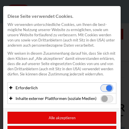
Diese Seite verwendet Cookies.
Wir verwenden unterschiedliche Cookies, um Ihnen die best­
mögliche Nutzung unserer Website zu ermöglichen, sowie um
0
unsere Website fortlaufend zu verbessern. Mit Cookies werden
von uns sowie von Drittanbietern (auch mit Sitz in den USA) unter
anderem auch personenbezogene Daten verarbeitet.
NEWS
Wir weisen in diesem Zusammenhang darauf hin, dass Sie sich mit
News
/
Segeln
/
Spitzensport
dem Klicken auf „Alle akzeptieren“ damit ein­ver­standen erklären,
Segeln
dass die auf unserer Seite eingesetzten Cookies von uns und von
den Drittanbietern (auch mit Sitz in den USA) verwendet werden
Spitzensport
Text
Bilder
dürfen. Sie können diese Zustimmung jederzeit widerrufen.
Vadlau/Mähr
Bildstein/Hussl
Meldung vom 07.07.2026
Erforderlich
Haberl/Frank
49ER-VIZEWELTMEISTER
Essenzielle Cookies ermöglichen grundlegende Funktionen
Inhalte externer Plattformen (soziale Medien)
Alina Kornelli
und sind für die einwandfreie Funktion der Website
PRETTNER/FLACHBERGER
erforderlich. Diese Cookies speichern keine
Mit Ihrer Zustimmung können eingebettete Inhalte von
Valentin Bontus
personenbezogenen Daten und werden an keine Dritten
Drittanbietern (in der Regel soziale Medien) angezeigt
Lorena Abicht
VERPATZEN EM-AUFTAKT
übermittelt.
werden. Dadurch werden auch Cookies der Drittanbieter auf
Alle akzeptieren
Segelverband
Ihrem Computer gesetzt. Das inkludiert auch Anbieter mit
Anbieter: Eigentümer der Website (Erstanbieter)
Sitz in den USA.