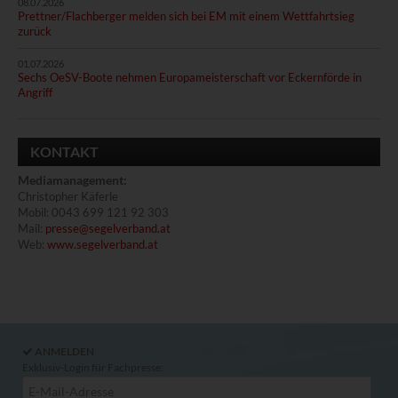
08.07.2026
Prettner/Flachberger melden sich bei EM mit einem Wettfahrtsieg
zurück
01.07.2026
Sechs OeSV-Boote nehmen Europameisterschaft vor Eckernförde in
Angriff
KONTAKT
Mediamanagement
:
Christopher Käferle
Mobil: 0043 699 121 92 303
Mail:
presse@segelverband.at
Web:
www.segelverband.at
ANMELDEN
Exklusiv-Login für Fachpresse: