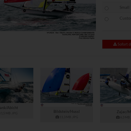
Domain
Datenschutzerklärung des An
Small
ITOR_INFO1_LIVE, PREF
youtube.com
https://policies.google.com/p
youtube-nocookie.com
Cust
om (Drittanbieter)
e Beiträge aus unseren Kanälen auf sozialen Medien ein.
Sofort 
Domain
Datenschutzerklärung des Anbieters
powrio.com
https://www.powr.io/privacy
www.powrio.com
endeten sozialen Medien werden gesetzt
ank/Abicht
Bildstein/Hussl
Zajac/M
1,5 MB
.JPG
11,3 MB
.JPG
6,3 MB