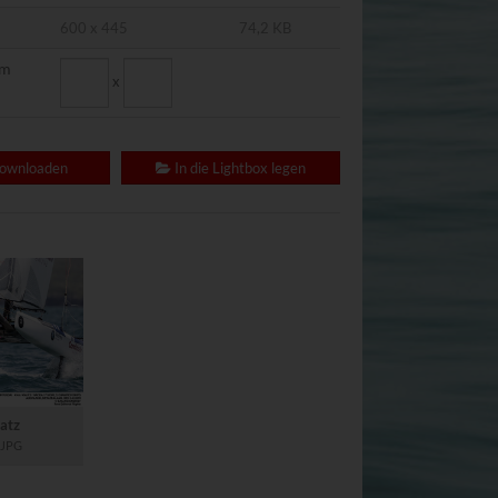
bieters
600 x 445
74,2 KB
rivacy?hl=de
om
x
downloaden
In die Lightbox legen
atz
.JPG