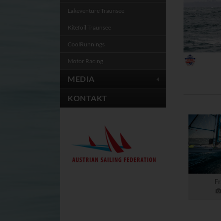
Cookie
Lakeventure Traunsee
CONSENT, YSC, VIS
Kitefoil Traunsee
CONSENT
CoolRunnings
Powrio
Anbieter: powrio.c
Powrio blendet neu
Motor Racing
Cookie
MEDIA
ahoy_*
_ga, _gid
KONTAKT
Cookies der eingebl
Fr