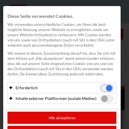
Diese Seite verwendet Cookies.
Wir verwenden unterschiedliche Cookies, um Ihnen die best­
mögliche Nutzung unserer Website zu ermöglichen, sowie um
0
unsere Website fortlaufend zu verbessern. Mit Cookies werden
von uns sowie von Drittanbietern (auch mit Sitz in den USA) unter
anderem auch personenbezogene Daten verarbeitet.
NEWS
Wir weisen in diesem Zusammenhang darauf hin, dass Sie sich mit
News
/
Segeln
/
Spitzensport
dem Klicken auf „Alle akzeptieren“ damit ein­ver­standen erklären,
Segeln
dass die auf unserer Seite eingesetzten Cookies von uns und von
den Drittanbietern (auch mit Sitz in den USA) verwendet werden
Spitzensport
Text
Bilder
dürfen. Sie können diese Zustimmung jederzeit widerrufen.
Vadlau/Mähr
Bildstein/Hussl
Erforderlich
Haberl/Frank
Essenzielle Cookies ermöglichen grundlegende Funktionen
Inhalte externer Plattformen (soziale Medien)
Alina Kornelli
und sind für die einwandfreie Funktion der Website
erforderlich. Diese Cookies speichern keine
Mit Ihrer Zustimmung können eingebettete Inhalte von
Valentin Bontus
personenbezogenen Daten und werden an keine Dritten
Drittanbietern (in der Regel soziale Medien) angezeigt
Lorena Abicht
übermittelt.
werden. Dadurch werden auch Cookies der Drittanbieter auf
Alle akzeptieren
Segelverband
Ihrem Computer gesetzt. Das inkludiert auch Anbieter mit
Anbieter: Eigentümer der Website (Erstanbieter)
Sitz in den USA.