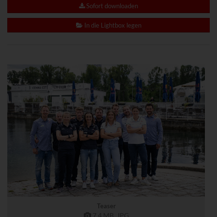
www.powrio.com
Sofort downloaden
Cookies der eingeblendeten sozialen Medien werden gesetzt
In die Lightbox legen
Teaser
7,4 MB
.JPG